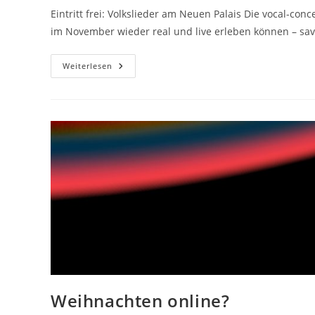
Eintritt frei: Volkslieder am Neuen Palais Die vocal-conc
im November wieder real und live erleben können – sa
Eintritt
Weiterlesen
Frei:
Volkslieder
Am
Neuen
Palais
Weihnachten online?