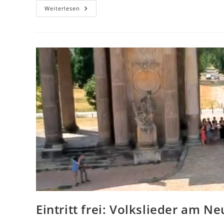
24.
Weiterlesen
Mai
2025
·
11
Uhr
·
Birkenstraße
35
Eintritt frei: Volkslieder am N