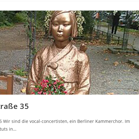
traße 35
35 Wir sind die vocal-concertisten, ein Berliner Kammerchor. Im
tuts in…