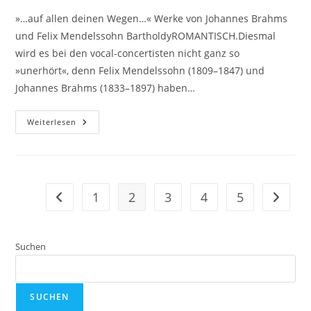
»…auf allen deinen Wegen…« Werke von Johannes Brahms
und Felix Mendelssohn BartholdyROMANTISCH.Diesmal
wird es bei den vocal-concertisten nicht ganz so
»unerhört«, denn Felix Mendelssohn (1809–1847) und
Johannes Brahms (1833–1897) haben…
»…
Weiterlesen
Auf
Allen
Deinen
Wegen…«
1
2
3
4
5
Gehe zur vorherigen Seite
Gehe zu
Suchen
SUCHEN