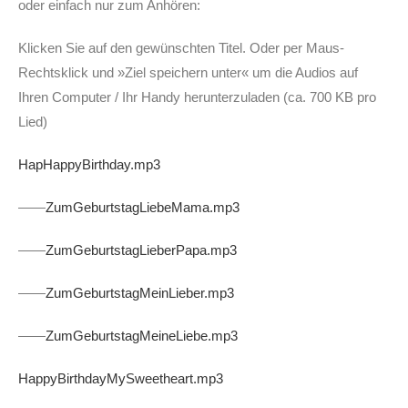
oder einfach nur zum Anhören:
Klicken Sie auf den gewünschten Titel. Oder per Maus-
Rechtsklick und »Ziel speichern unter« um die Audios auf
Ihren Computer / Ihr Handy herunterzuladen (ca. 700 KB pro
Lied)
HapHappyBirthday.mp3
——
ZumGeburtstagLiebeMama.mp3
——
ZumGeburtstagLieberPapa.mp3
——
ZumGeburtstagMeinLieber.mp3
——
ZumGeburtstagMeineLiebe.mp3
HappyBirthdayMySweetheart.mp3