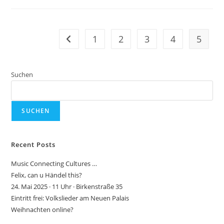
1
2
3
4
5
Gehe zur vorherigen Seite
Suchen
SUCHEN
Recent Posts
Music Connecting Cultures …
Felix, can u Händel this?
24. Mai 2025 · 11 Uhr · Birkenstraße 35
Eintritt frei: Volkslieder am Neuen Palais
Weihnachten online?