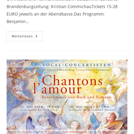
BrandenburgLeitung: Kristian CommichauTickets 15-28
EURO jeweils an der Abendkasse.Das Programm:
Benjamin…
Engelsgleiche
Weiterlesen
Carols
Und
Feierliche
Kantaten