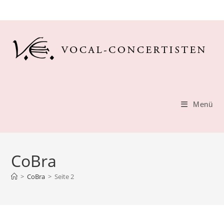
Zum
Inhalt
springen
Menü
CoBra
>
CoBra
>
Seite 2