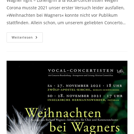
Wagner light – Lohengrin à la vocal-concertisten Wegen
Corona musste 2021 unser erster Versuch leider ausfallen,
»Weihnachten bei Wagners« konnte nicht vor Publikum
stattfinden. Allein schon, um unserem geliebten Concerto…
Wagner
Weiterlesen
Light
–
Lohengrin
À
La
Vocal-
Concertisten