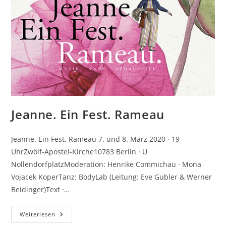
Jeanne. Ein Fest. Rameau
Jeanne. Ein Fest. Rameau 7. und 8. März 2020 · 19
UhrZwölf-Apostel-Kirche10783 Berlin · U
NollendorfplatzModeration: Henrike Commichau · Mona
Vojacek KoperTanz: BodyLab (Leitung: Eve Gubler & Werner
Beidinger)Text ·…
Jeanne.
Weiterlesen
Ein