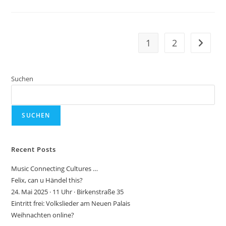
Fest.
Rameau
1
2
Gehe zu
Suchen
SUCHEN
Recent Posts
Music Connecting Cultures …
Felix, can u Händel this?
24. Mai 2025 · 11 Uhr · Birkenstraße 35
Eintritt frei: Volkslieder am Neuen Palais
Weihnachten online?