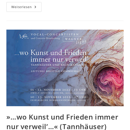
Walzer,
Weiterlesen
Sekt
&
Seligkeit
»…wo Kunst und Frieden immer
nur verweil’…« (Tannhäuser)