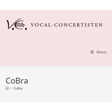
Zum
Inhalt
springen
Menü
CoBra
>
CoBra