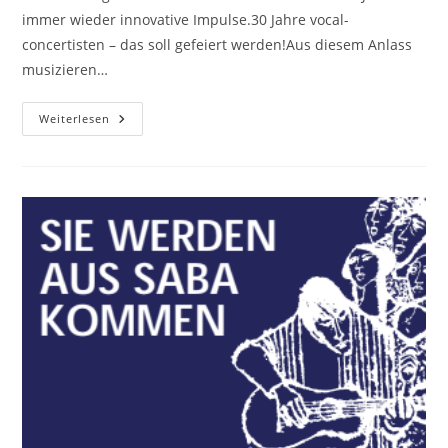
immer wieder innovative Impulse.30 Jahre vocal-
concertisten – das soll gefeiert werden!Aus diesem Anlass
musizieren…
Johannes-
Weiterlesen
Passion
BWV
245