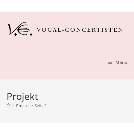
Zum
Inhalt
springen
Menü
Projekt
>
Projekt
>
Seite 2