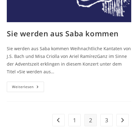
Sie werden aus Saba kommen
Sie werden aus Saba kommen Weihnachtliche Kantaten von
J.S. Bach und Misa Criolla von Ariel RamírezGanz im Sinne
der Adventszeit erklingen in diesem Konzert unter dem
Titel »Sie werden aus…
Sie
Weiterlesen
Werden
Aus
Saba
Kommen
1
2
3
Gehe zur vorherigen Seite
Gehe zu