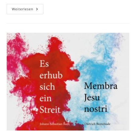
Die
Weiterlesen
Schöpfung
•
Joseph
Haydn