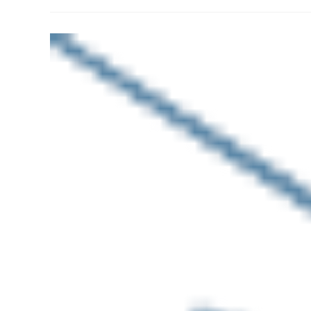
Deinen
Wegen
…