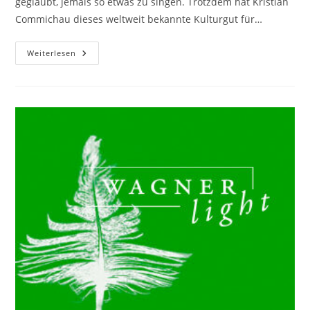
geglaubt, jemals so etwas zu singen. Trotzdem hat Kristian
Commichau dieses weltweit bekannte Kulturgut für…
Meistersänger:innen
Weiterlesen
Von
Nürnberg
·
O
Ewigkeit,
Du
Donnerwort