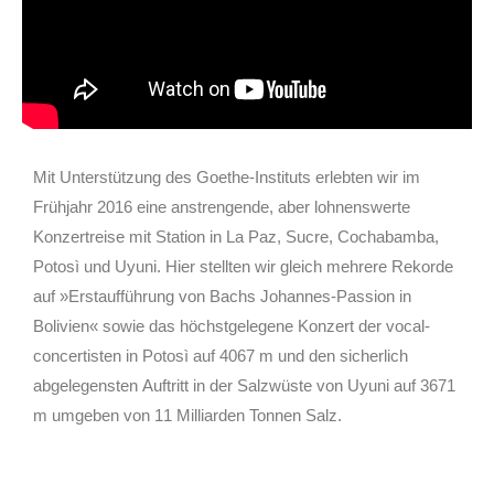
Mit Unterstützung des Goethe-Instituts erlebten wir im
Frühjahr 2016 eine anstrengende, aber lohnenswerte
Konzertreise mit Station in La Paz, Sucre, Cochabamba,
Potosì und Uyuni. Hier stellten wir gleich mehrere Rekorde
auf »Erstaufführung von Bachs Johannes-Passion in
Bolivien« sowie das höchstgelegene Konzert der vocal-
concertisten in Potosì auf 4067 m und den sicherlich
abgelegensten Auftritt in der Salzwüste von Uyuni auf 3671
m umgeben von 11 Milliarden Tonnen Salz.